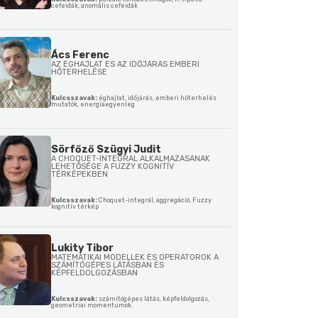
cefeidák, anomális cefeidák
Ács Ferenc
AZ ÉGHAJLAT ÉS AZ IDŐJÁRÁS EMBERI
HŐTERHELÉSE
Kulcsszavak:
éghajlat, időjárás, emberi hőterhelés
mutatók, energiaegyenleg
Sörfőző Szügyi Judit
A CHOQUET-INTEGRÁL ALKALMAZÁSÁNAK
LEHETŐSÉGE A FUZZY KOGNITÍV
TÉRKÉPEKBEN
Kulcsszavak:
Choquet-integrál, aggregáció, Fuzzy
kognitív térkép
Lukity Tibor
MATEMATIKAI MODELLEK ÉS OPERÁTOROK A
SZÁMÍTÓGÉPES LÁTÁSBAN ÉS
KÉPFELDOLGOZÁSBAN
Kulcsszavak:
számítógépes látás, képfeldolgozás,
geometriai momentumok.