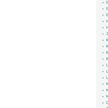
G
G
G
H
H
J
K
K
K
K
L
L
L
M
M
M
O