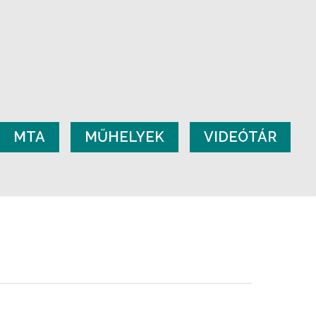
MTA
MŰHELYEK
VIDEÓTÁR