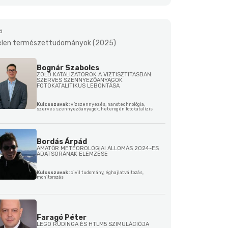
ó
elen természettudományok (2025)
Bognár Szabolcs
ZÖLD KATALIZÁTOROK A VÍZTISZTÍTÁSBAN:
SZERVES SZENNYEZŐANYAGOK
FOTOKATALITIKUS LEBONTÁSA
Kulcsszavak:
vízszennyezés, nanotechnológia,
szerves szennyezőanyagok, heterogén fotokatalízis
Bordás Árpád
AMATŐR METEOROLÓGIAI ÁLLOMÁS 2024-ES
ADATSORÁNAK ELEMZÉSE
Kulcsszavak:
civil tudomány, éghajlatváltozás,
monitorozás
Faragó Péter
LEGO RÚDINGA ÉS HTLM5 SZIMULÁCIÓJA