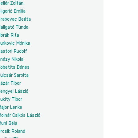
ellér Zoltán
ligorić Emilia
rabovac Beáta
allgató Tünde
orák Rita
urkovic Mónika
astori Rudolf
nézy Nikola
obetits Dénes
ulcsár Sarolta
ázár Tibor
engyel László
ukity Tibor
ajor Lenke
olnár Csikós László
uhi Béla
rcsik Roland