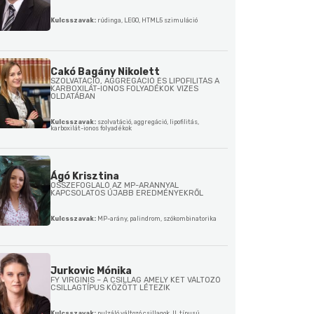
Kulcsszavak:
rúdinga, LEGO, HTML5 szimuláció
Cakó Bagány Nikolett
SZOLVATÁCIÓ, AGGREGÁCIÓ ÉS LIPOFILITÁS A
KARBOXILÁT-IONOS FOLYADÉKOK VIZES
OLDATÁBAN
Kulcsszavak:
szolvatáció, aggregáció, lipofilitás,
karboxilát-ionos folyadékok
Ágó Krisztina
ÖSSZEFOGLALÓ AZ MP-ARÁNNYAL
KAPCSOLATOS ÚJABB EREDMÉNYEKRŐL
Kulcsszavak:
MP-arány, palindrom, szókombinatorika
Jurkovic Mónika
FY VIRGINIS – A CSILLAG AMELY KÉT VÁLTOZÓ
CSILLAGTÍPUS KÖZÖTT LÉTEZIK
Kulcsszavak:
pulzáló változó csillagok, II. típusú