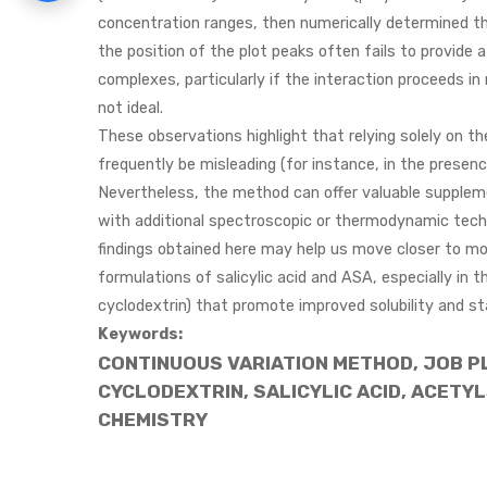
concentration ranges, then numerically determined t
the position of the plot peaks often fails to provide a 
complexes, particularly if the interaction proceeds in 
not ideal.
These observations highlight that relying solely on t
frequently be misleading (for instance, in the presen
Nevertheless, the method can offer valuable supple
with additional spectroscopic or thermodynamic techni
findings obtained here may help us move closer to mor
formulations of salicylic acid and ASA, especially in t
cyclodextrin) that promote improved solubility and sta
Keywords:
CONTINUOUS VARIATION METHOD, JOB PL
CYCLODEXTRIN, SALICYLIC ACID, ACETY
CHEMISTRY