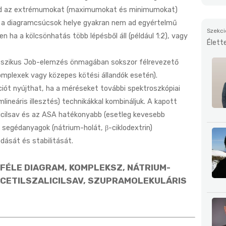
ajd az extrémumokat (maximumokat és minimumokat)
n a diagramcsúcsok helye gyakran nem ad egyértelmű
Szekci
 ha a kölcsönhatás több lépésből áll (például 1:2), vagy
Élett
lasszikus Job-elemzés önmagában sokszor félrevezető
omplexek vagy közepes kötési állandók esetén).
iót nyújthat, ha a méréseket további spektroszkópiai
lineáris illesztés) technikákkal kombináljuk. A kapott
icilsav és az ASA hatékonyabb (esetleg kevesebb
 segédanyagok (nátrium-holát, β-ciklodextrin)
dását és stabilitását.
-FÉLE DIAGRAM, KOMPLEKSZ, NÁTRIUM-
 ACETILSZALICILSAV, SZUPRAMOLEKULÁRIS