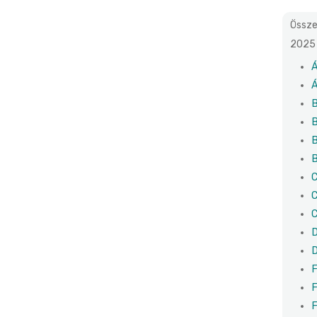
Össze
2025 
Á
Á
B
B
B
B
C
C
C
D
D
F
F
F