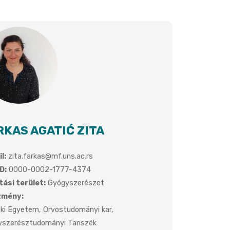
RKAS AGATIĆ ZITA
l:
zita.farkas@mf.uns.ac.rs
D:
0000-0002-1777-4374
ási terület:
Gyógyszerészet
zmény:
éki Egyetem, Orvostudományi kar,
yszerésztudományi Tanszék