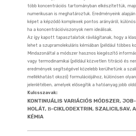
több koncentrációs tartományban elkészítettük, m
numerikusan is meghatároztuk. Eredményeink alapjá
képet a képződő komplexek pontos arányáról, különösen
ha a koncentrációviszonyok nem ideálisak.
Az így kapott tapasztalatok rávilágítanak, hogy a k
lehet a szupramolekuláris kémiában (például többes k
Mindazonáltal a módszer hasznos kiegészítő informác
vagy termodinamikai (például közvetlen titráció és nem
eredmények segítségével közelebb kerülhetünk a szal
mellékhatást okozó) formulációjához, különösen olyan
jelenlétében, amelyek elősegítik a hatóanyag jobb oldó
Kulcsszavak:
KONTINUÁLIS VARIÁCIÓS MÓDSZER, JOB
HOLÁT, Β-CIKLODEXTRIN, SZALICILSAV,
KÉMIA