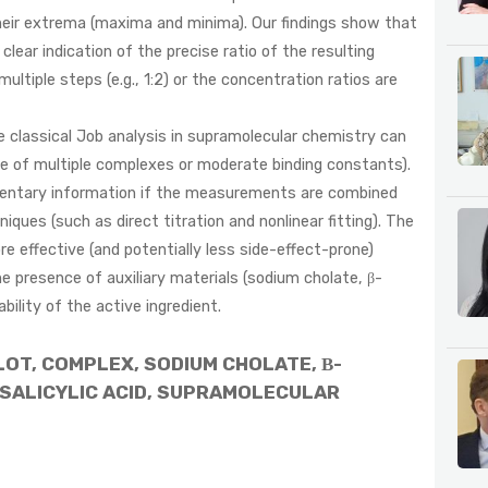
heir extrema (maxima and minima). Our findings show that
clear indication of the precise ratio of the resulting
multiple steps (e.g., 1:2) or the concentration ratios are
he classical Job analysis in supramolecular chemistry can
ce of multiple complexes or moderate binding constants).
mentary information if the measurements are combined
ques (such as direct titration and nonlinear fitting). The
e effective (and potentially less side-effect-prone)
he presence of auxiliary materials (sodium cholate, β-
bility of the active ingredient.
OT, COMPLEX, SODIUM CHOLATE, Β-
LSALICYLIC ACID, SUPRAMOLECULAR