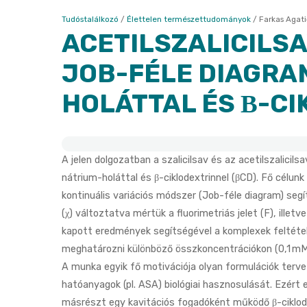
Tudóstalálkozó
/
Élettelen természettudományok
/
Farkas Agati
ACETILSZALICILSA
JOB-FÉLE DIAGRA
HOLÁTTAL ÉS Β-C
A jelen dolgozatban a szalicilsav és az acetilszalicil
nátrium-holáttal és β-ciklodextrinnel (βCD). Fő célun
kontinuális variációs módszer (Job-féle diagram) segí
(χ) változtatva mértük a fluorimetriás jelet (F), illetv
kapott eredmények segítségével a komplexek feltételez
meghatározni különböző összkoncentrációkon (0,1 mM
A munka egyik fő motivációja olyan formulációk terve
hatóanyagok (pl. ASA) biológiai hasznosulását. Ezért 
másrészt egy kavitációs fogadóként működő β-ciklod