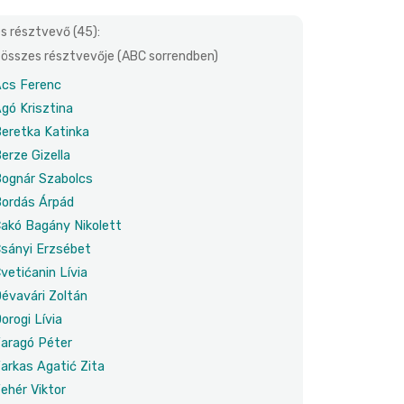
s résztvevő (45):
összes résztvevője (ABC sorrendben)
cs Ferenc
gó Krisztina
eretka Katinka
erze Gizella
ognár Szabolcs
ordás Árpád
akó Bagány Nikolett
sányi Erzsébet
vetićanin Lívia
évavári Zoltán
orogi Lívia
aragó Péter
arkas Agatić Zita
ehér Viktor