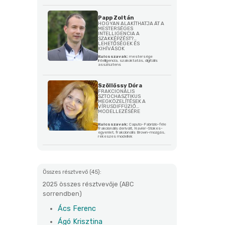
Papp Zoltán
HOGYAN ALAKÍTHATJA ÁT A
MESTERSÉGES
INTELLIGENCIA A
SZAKKÉPZÉST?
LEHETŐSÉGEK ÉS
KIHÍVÁSOK
Kulcsszavak:
mestersége
intelligencia, szakoktatás, digitális
asszisztens
Szöllőssy Dóra
FRAKCIONÁLIS
SZTOCHASZTIKUS
MEGKÖZELÍTÉSEK A
VÍRUSDIFFÚZIÓ
MODELLEZÉSÉRE
Kulcsszavak:
Caputo-Fabrizio-féle
frakcionális derivált, Navier-Stokes-
egyenlet, frakcionális Brown-mozgás,
rekeszes modellek
Összes résztvevő (45):
2025 összes résztvevője (ABC
sorrendben)
Ács Ferenc
Ágó Krisztina