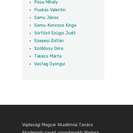
Pósa Mihály
Puskás Valentin
Samu János
Samu-Koncsos Kinga
Sörfőző Szügyi Judit
Szepesi Zoltán
Szöllőssy Dóra
Takács Márta
Vastag Gyöngyi
Vajdasági Magyar Akadémiai Tanács
Akademski savet vojvođanskih Mađara