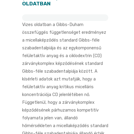
OLDATBAN
Vizes oldatban a Gibbs-Duham
összefüggés függetlenséget eredményez
a micellaképződés standard Gibbs-féle
szabadentalpiája és az egykomponensű
felületaktív anyag és a ciklodextrin (CD)
zárványkomplex képződésének standard
Gibbs-féle szabadentalpiája között. A
kísérleti adatok azt mutatják, hogy a
felületaktív anyag kritikus micelláris
koncentrációja CD jelenlétében nő.
Függetlenül, hogy a zárványkomplex
képződésének párhuzamos kompetitív
folyamata jelen van, állandó
hőmérsékleten a micellaképződés standard
Gibbs-féle szabadentalpiája állandó érték.