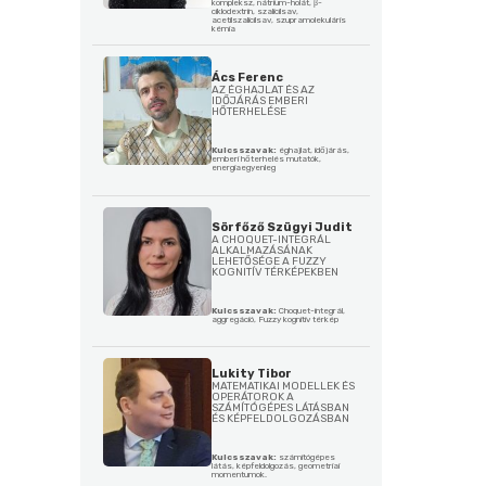
kompleksz, nátrium-holát, β-
ciklodextrin, szalicilsav,
acetilszalicilsav, szupramolekuláris
kémia
Ács Ferenc
AZ ÉGHAJLAT ÉS AZ
IDŐJÁRÁS EMBERI
HŐTERHELÉSE
Kulcsszavak:
éghajlat, időjárás,
emberi hőterhelés mutatók,
energiaegyenleg
Sörfőző Szügyi Judit
A CHOQUET-INTEGRÁL
ALKALMAZÁSÁNAK
LEHETŐSÉGE A FUZZY
KOGNITÍV TÉRKÉPEKBEN
Kulcsszavak:
Choquet-integrál,
aggregáció, Fuzzy kognitív térkép
Lukity Tibor
MATEMATIKAI MODELLEK ÉS
OPERÁTOROK A
SZÁMÍTÓGÉPES LÁTÁSBAN
ÉS KÉPFELDOLGOZÁSBAN
Kulcsszavak:
számítógépes
látás, képfeldolgozás, geometriai
momentumok.