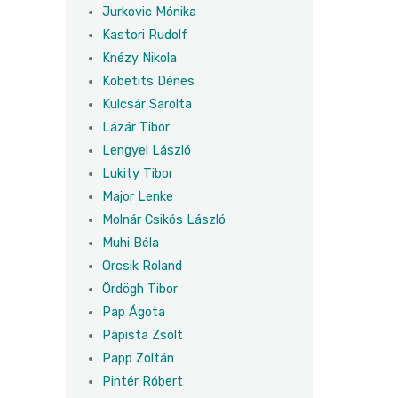
Jurkovic Mónika
Kastori Rudolf
Knézy Nikola
Kobetits Dénes
Kulcsár Sarolta
Lázár Tibor
Lengyel László
Lukity Tibor
Major Lenke
Molnár Csikós László
Muhi Béla
Orcsik Roland
Ördögh Tibor
Pap Ágota
Pápista Zsolt
Papp Zoltán
Pintér Róbert