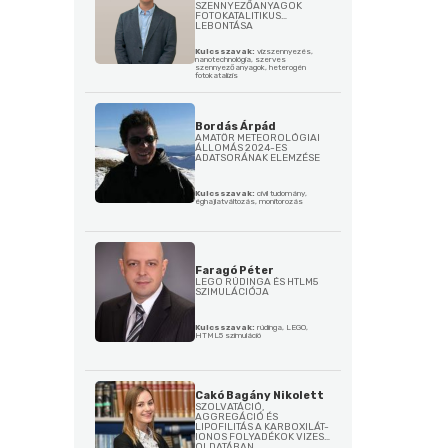
SZENNYEZŐANYAGOK
FOTOKATALITIKUS
LEBONTÁSA
Kulcsszavak:
vízszennyezés,
nanotechnológia, szerves
szennyezőanyagok, heterogén
fotokatalízis
Bordás Árpád
AMATŐR METEOROLÓGIAI
ÁLLOMÁS 2024-ES
ADATSORÁNAK ELEMZÉSE
Kulcsszavak:
civil tudomány,
éghajlatváltozás, monitorozás
Faragó Péter
LEGO RÚDINGA ÉS HTLM5
SZIMULÁCIÓJA
Kulcsszavak:
rúdinga, LEGO,
HTML5 szimuláció
Cakó Bagány Nikolett
SZOLVATÁCIÓ,
AGGREGÁCIÓ ÉS
LIPOFILITÁS A KARBOXILÁT-
IONOS FOLYADÉKOK VIZES
OLDATÁBAN