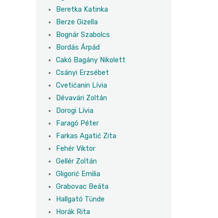
Beretka Katinka
Berze Gizella
Bognár Szabolcs
Bordás Árpád
Cakó Bagány Nikolett
Csányi Erzsébet
Cvetićanin Lívia
Dévavári Zoltán
Dorogi Lívia
Faragó Péter
Farkas Agatić Zita
Fehér Viktor
Gellér Zoltán
Gligorić Emilia
Grabovac Beáta
Hallgató Tünde
Horák Rita