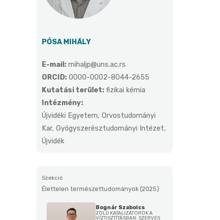
PÓSA MIHÁLY
E-mail:
mihaljp@uns.ac.rs
ORCID:
0000-0002-8044-2655
Kutatási terület:
fizikai kémia
Intézmény:
Újvidéki Egyetem, Orvostudományi
Kar, Gyógyszerésztudományi Intézet,
Újvidék
Szekció
Élettelen természettudományok (2025)
Bognár Szabolcs
ZÖLD KATALIZÁTOROK A
VÍZTISZTÍTÁSBAN: SZERVES