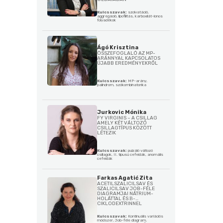
Kulcsszavak:
szolvatáció,
aggregáció, lipofilitás, karboxilát-ionos
folyadékok
Ágó Krisztina
ÖSSZEFOGLALÓ AZ MP-
ARÁNNYAL KAPCSOLATOS
ÚJABB EREDMÉNYEKRŐL
Kulcsszavak:
MP-arány,
palindrom, szókombinatorika
Jurkovic Mónika
FY VIRGINIS – A CSILLAG
AMELY KÉT VÁLTOZÓ
CSILLAGTÍPUS KÖZÖTT
LÉTEZIK
Kulcsszavak:
pulzáló változó
csillagok, II. típusú cefeidák, anomális
cefeidák
Farkas Agatić Zita
ACETILSZALICILSAV ÉS
SZALICILSAV JOB-FÉLE
DIAGRAMJAI NÁTRIUM-
HOLÁTTAL ÉS Β-
CIKLODEXTRINNEL
Kulcsszavak:
Kontinuális variációs
módszer, Job-féle diagram,