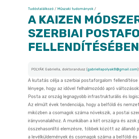
Tudóstalálkozó
/
Műszaki tudományok
/
A KAIZEN MÓDSZE
SZERBIAI POSTAF
FELLENDÍTÉSÉBEN
POLYÁK Gabriella, doktorandusz (
gabriellapolyak8@gmail.com
A kutatás célja a szerbiai postaforgalom fellendítés
lényege, hogy az idővel felhalmozódó apró változásokka
Posta az ország legnagyobb infrastrukturális és logisz
Az elmúlt évek tendenciája, hogy a belföldi és nemz
miközben a csomagok száma növekszik, a postai szer
irányvonalakhoz. A munkában a két országra és azok
összehasonlító elemzésre, többek között az állandó 
a levélküldemények és csomagok száma a belföldi és