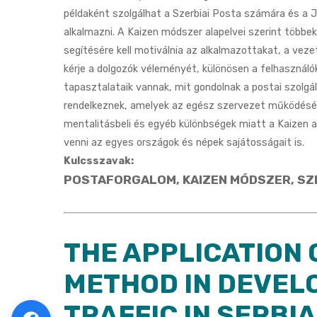
példaként szolgálhat a Szerbiai Posta számára és a 
alkalmazni. A Kaizen módszer alapelvei szerint több
segítésére kell motiválnia az alkalmazottakat, a vez
kérje a dolgozók véleményét, különösen a felhasználó
tapasztalataik vannak, mit gondolnak a postai szolgált
rendelkeznek, amelyek az egész szervezet működéséne
mentalitásbeli és egyéb különbségek miatt a Kaizen al
venni az egyes országok és népek sajátosságait is.
Kulcsszavak:
POSTAFORGALOM, KAIZEN MÓDSZER, SZ
THE APPLICATION 
METHOD IN DEVEL
TRAFFIC IN SERBIA