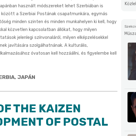
Közle
Japánban használt módszereket lehet Szerbiában is
ek között a Szerbiai Postának csapatmunkára, egymás
etőség minden szinten és minden munkahelyen ki kell, hogy
Szekci
kkal közvetlen kapcsolatban állókat, hogy milyen
Műsza
atások jelenlegi színvonaláról, milyen elképzelésekkel
k javítására szolgálhatnának. A kulturális,
kalmazásához óvatosan kell hozzáállni, és figyelembe kell
ERBIA, JAPÁN
OF THE KAIZEN
OPMENT OF POSTAL