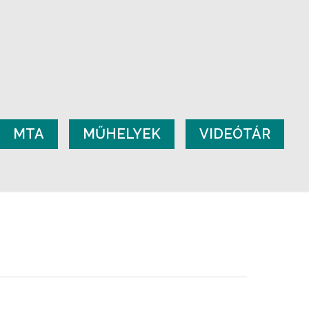
MTA
MŰHELYEK
VIDEÓTÁR