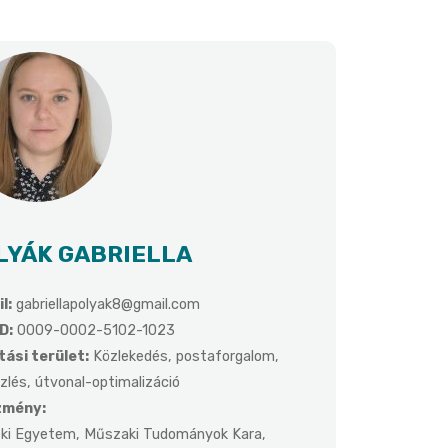
LYÁK GABRIELLA
l:
gabriellapolyak8@gmail.com
D:
0009-0002-5102-1023
ási terület:
Közlekedés, postaforgalom,
zlés, útvonal-optimalizáció
zmény:
éki Egyetem, Műszaki Tudományok Kara,