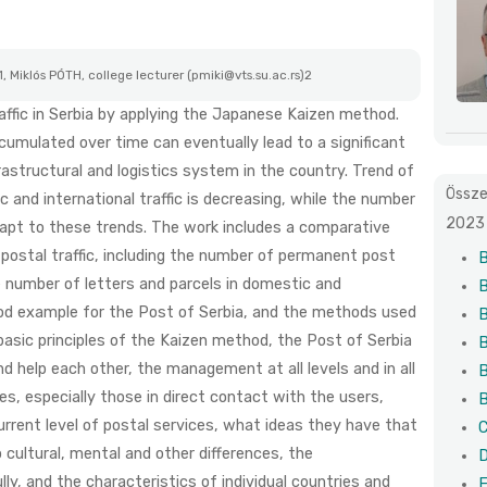
 Miklós PÓTH, college lecturer (pmiki@vts.su.ac.rs)2
affic in Serbia by applying the Japanese Kaizen method.
umulated over time can eventually lead to a significant
rastructural and logistics system in the country. Trend of
Össze
 and international traffic is decreasing, while the number
2023 
adapt to these trends. The work includes a comparative
 postal traffic, including the number of permanent post
B
he number of letters and parcels in domestic and
B
good example for the Post of Serbia, and the methods used
B
 basic principles of the Kaizen method, the Post of Serbia
B
 help each other, the management at all levels and in all
B
s, especially those in direct contact with the users,
B
rrent level of postal services, what ideas they have that
C
 cultural, mental and other differences, the
D
y, and the characteristics of individual countries and
E