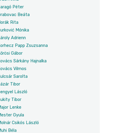
aragó Péter
rabovac Beáta
orák Rita
urković Mónika
ároly Adrienn
orhecz Papp Zsuzsanna
őrösi Gábor
ovács Sárkány Hajnalka
ovács Vilmos
ulcsár Sarolta
ázár Tibor
engyel László
ukity Tibor
ajor Lenke
ester Gyula
olnár Csikós László
uhi Béla