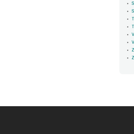
S
S
T
T
V
V
Z
Z