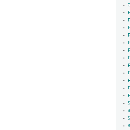
O
P
P
P
P
P
P
P
P
P
P
P
R
S
S
S
S