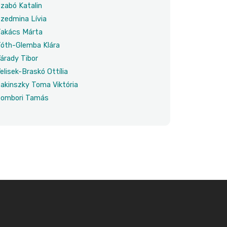
zabó Katalin
zedmina Lívia
akács Márta
óth-Glemba Klára
árady Tibor
elisek-Braskó Ottília
akinszky Toma Viktória
ombori Tamás