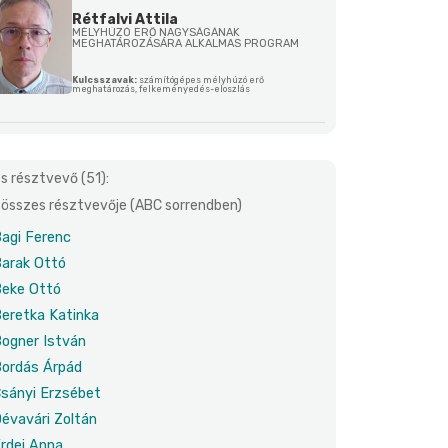
Rétfalvi Attila
MÉLYHÚZÓ ERŐ NAGYSÁGÁNAK
MEGHATÁROZÁSÁRA ALKALMAS PROGRAM
Kulcsszavak:
számítógépes mélyhúzó erő
meghatározás, felkeményedés-eloszlás
s résztvevő (51):
összes résztvevője (ABC sorrendben)
agi Ferenc
arak Ottó
eke Ottó
eretka Katinka
ogner István
ordás Árpád
sányi Erzsébet
évavári Zoltán
rdei Anna