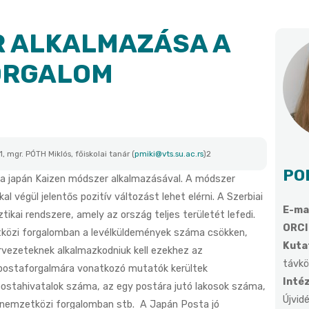
R ALKALMAZÁSA A
ORGALOM
)1, mgr. PÓTH Miklós, főiskolai tanár (
pmiki@vts.su.ac.rs
)2
PO
e a japán Kaizen módszer alkalmazásával. A módszer
l végül jelentős pozitív változást lehet elérni. A Szerbiai
E-mai
tikai rendszere, amely az ország teljes területét lefedi.
ORCI
etközi forgalomban a levélküldemények száma csökken,
Kutat
vezeteknek alkalmazkodniuk kell ezekhez az
távkö
 postaforgalmára vonatkozó mutatók kerültek
Inté
postahivatalok száma, az egy postára jutó lakosok száma,
Újvid
 nemzetközi forgalomban stb. A Japán Posta jó