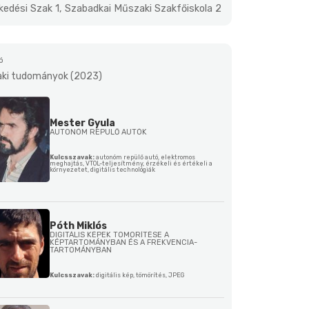
kedési Szak 1, Szabadkai Műszaki Szakfőiskola 2
ó
ki tudományok (2023)
Mester Gyula
AUTONÓM REPÜLŐ AUTÓK
Kulcsszavak:
autonóm repülő autó, elektromos
meghajtás, VTOL-teljesítmény, érzékeli és értékeli a
környezetet, digitális technológiák
Póth Miklós
DIGITÁLIS KÉPEK TÖMÖRÍTÉSE A
KÉPTARTOMÁNYBAN ÉS A FREKVENCIA-
TARTOMÁNYBAN
Kulcsszavak:
digitális kép, tömörítés, JPEG