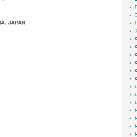
F
G
IA, JAPAN
H
J
K
K
K
K
K
K
L
L
L
M
M
M
M