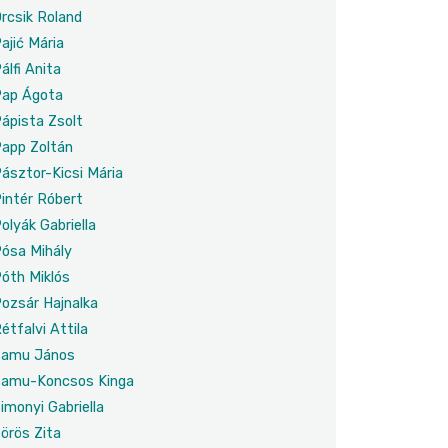
rcsik Roland
ajić Mária
álfi Anita
ap Ágota
ápista Zsolt
app Zoltán
ásztor-Kicsi Mária
intér Róbert
olyák Gabriella
ósa Mihály
óth Miklós
ozsár Hajnalka
étfalvi Attila
amu János
amu-Koncsos Kinga
imonyi Gabriella
örös Zita