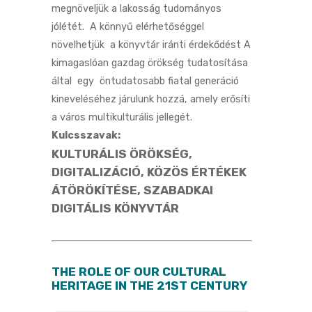
megnöveljük a lakosság tudományos
jólétét. A könnyű elérhetőséggel
növelhetjük a könyvtár iránti érdekődést A
kimagaslóan gazdag örökség tudatosítása
által egy öntudatosabb fiatal generáció
kineveléséhez járulunk hozzá, amely erősíti
a város multikulturális jellegét.
Kulcsszavak:
KULTURÁLIS ÖRÖKSÉG,
DIGITALIZÁCIÓ, KÖZÖS ÉRTÉKEK
ÁTÖRÖKÍTÉSE, SZABADKAI
DIGITÁLIS KÖNYVTÁR
THE ROLE OF OUR CULTURAL
HERITAGE IN THE 21ST CENTURY