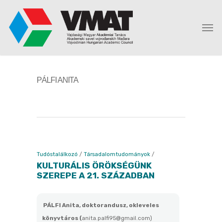
PÁLFI ANITA
Tudóstalálkozó
/
Társadalomtudományok
/
KULTURÁLIS ÖRÖKSÉGÜNK
SZEREPE A 21. SZÁZADBAN
PÁLFI Anita, doktorandusz, okleveles
könyvtáros (
anita.palfi95@gmail.com)