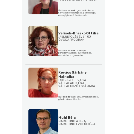
Kulcsszavak:
gyermek- illetve
kamaszkori hazugság, pszichológia,
pedagógia, mérőműszeek
Velisek-Braskó Ottília
„FELREPÜLÉS ÉVEI” ÚJ
ÓVODAPROGRAM
Kulcsszavak:
koncepció,
paradigmaváltás, gyermekkép,
óvodakép, programkép
Kovács Sárkány
Hajnalka
ESG – ÚJ KIHÍVÁS A
VÁLLALATOK ÉS A
VÁLLALKOZÓK SZÁMÁRA
Kulcsszavak:
ESG, üvegházhatású
gázok, klímaváltozás
Muhi Béla
MARKETING 4.0 – A
MARKETING EVOLÚCIÓJA