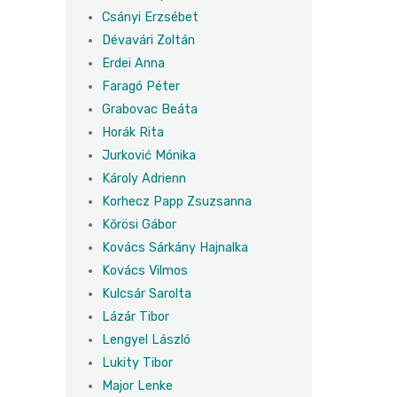
Csányi Erzsébet
Dévavári Zoltán
Erdei Anna
Faragó Péter
Grabovac Beáta
Horák Rita
Jurković Mónika
Károly Adrienn
Korhecz Papp Zsuzsanna
Kőrösi Gábor
Kovács Sárkány Hajnalka
Kovács Vilmos
Kulcsár Sarolta
Lázár Tibor
Lengyel László
Lukity Tibor
Major Lenke