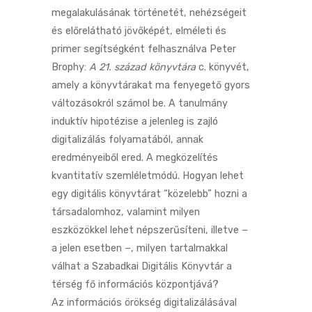
megalakulásának történetét, nehézségeit
és előrelátható jövőképét, elméleti és
primer segítségként felhasználva Peter
Brophy:
A 21. század könyvtára
c. könyvét,
amely a könyvtárakat ma fenyegető gyors
változásokról számol be. A tanulmány
induktív hipotézise a jelenleg is zajló
digitalizálás folyamatából, annak
eredményeiből ered. A megközelítés
kvantitatív szemléletmódú. Hogyan lehet
egy digitális könyvtárat “közelebb” hozni a
társadalomhoz, valamint milyen
eszközökkel lehet népszerűsíteni, illetve −
a jelen esetben −, milyen tartalmakkal
válhat a Szabadkai Digitális Könyvtár a
térség fő információs központjává?
Az információs örökség digitalizálásával