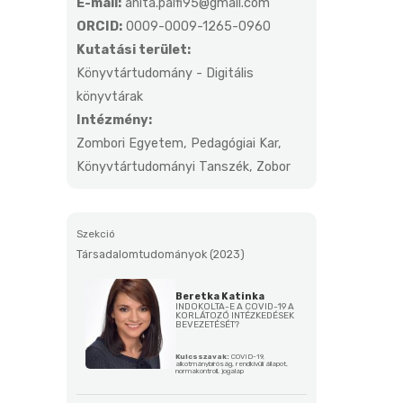
E-mail:
anita.palfi95@gmail.com
ORCID:
0009-0009-1265-0960
Kutatási terület:
Könyvtártudomány - Digitális
könyvtárak
Intézmény:
Zombori Egyetem, Pedagógiai Kar,
Könyvtártudományi Tanszék, Zobor
Szekció
Társadalomtudományok (2023)
Beretka Katinka
INDOKOLTA-E A COVID-19 A
KORLÁTOZÓ INTÉZKEDÉSEK
BEVEZETÉSÉT?
Kulcsszavak:
COVID-19,
alkotmánybíróság, rendkívüli állapot,
normakontroll, jogalap