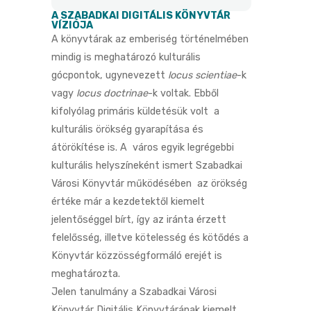
A SZABADKAI DIGITÁLIS KÖNYVTÁR
VÍZIÓJA
A könyvtárak az emberiség történelmében
mindig is meghatározó kulturális
gócpontok, ugynevezett
locus scientiae
-k
vagy
locus doctrinae
-k voltak. Ebből
kifolyólag primáris küldetésük volt a
kulturális örökség gyarapítása és
átörökítése is. A város egyik legrégebbi
kulturális helyszíneként ismert Szabadkai
Városi Könyvtár működésében az örökség
értéke már a kezdetektől kiemelt
jelentőséggel bírt, így az iránta érzett
felelősség, illetve kötelesség és kötődés a
Könyvtár közzösségformáló erejét is
meghatározta.
Jelen tanulmány a Szabadkai Városi
Könyvtár Digitális Könyvtárának kiemelt