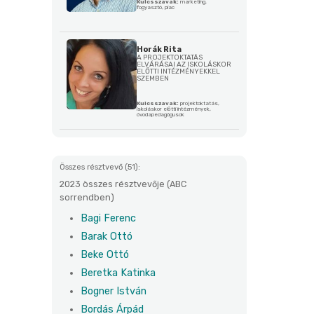
Kulcsszavak:
marketing,
fogyasztó, piac
Horák Rita
A PROJEKTOKTATÁS
ELVÁRÁSAI AZ ISKOLÁSKOR
ELŐTTI INTÉZMÉNYEKKEL
SZEMBEN
Kulcsszavak:
projektoktatás,
iskoláskor előtti intézmények,
óvodapedagógusok
Összes résztvevő (51):
2023 összes résztvevője (ABC
sorrendben)
Bagi Ferenc
Barak Ottó
Beke Ottó
Beretka Katinka
Bogner István
Bordás Árpád