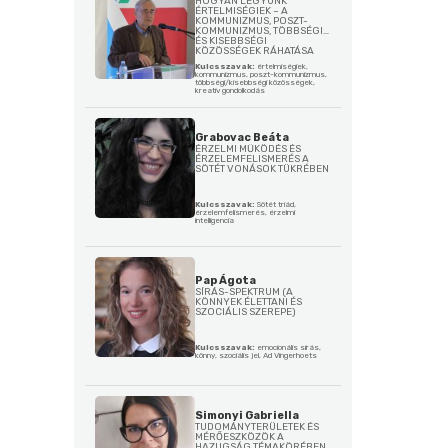
HOGYAN LEGYÜNK
ÉRTELMISÉGIEK – A
KOMMUNIZMUS, POSZT-
KOMMUNIZMUS, TÖBBSÉGI
ÉS KISEBBSÉGI
KÖZÖSSÉGEK RÁHATÁSA
Kulcsszavak:
értelmiségiek,
kommunizmus, poszt-kommunizmus,
többségi/kisebbségi közösségek,
kreatív gondolkodás
Grabovac Beáta
ÉRZELMI MŰKÖDÉS ÉS
ÉRZELEMFELISMERÉS A
SÖTÉT VONÁSOK TÜKRÉBEN
Kulcsszavak:
Sötét triád,
érzelemfelismerés, érzelmi
intelligencia
Pap Ágota
SÍRÁS-SPEKTRUM (A
KÖNNYEK ÉLETTANI ÉS
SZOCIÁLIS SZEREPE)
Kulcsszavak:
emocionális sírás,
könny, szociális jel, Ad Vingerhoets
Simonyi Gabriella
TUDOMÁNYTERÜLETEK ÉS
MÉRŐESZKÖZÖK A
HAZUGSÁG TÉMAKÖRÉBEN