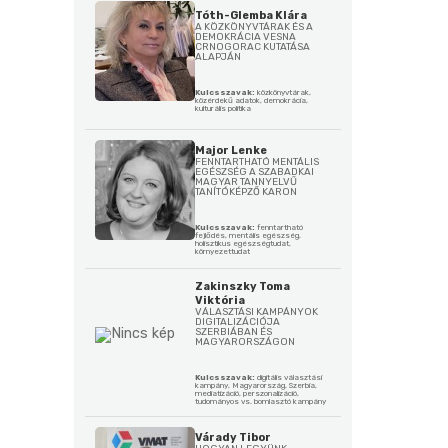
Tóth-Glemba Klára
A KÖZKÖNYVTÁRAK ÉS A
DEMOKRÁCIA VESNA
CRNOGORAC KUTATÁSA
ALAPJÁN
Kulcsszavak:
közkönyvtárak,
közérdekű adatok, demokrácia,
kulturális politika
Major Lenke
FENNTARTHATÓ MENTÁLIS
EGÉSZSÉG A SZABADKAI
MAGYAR TANNYELVŰ
TANÍTÓKÉPZŐ KARON
Kulcsszavak:
fenntartható
fejlődés, mentális egészség,
holisztikus egészségtudat,
környezettudat
Zakinszky Toma
Viktória
VÁLASZTÁSI KAMPÁNYOK
DIGITALIZÁCIÓJA
SZERBIÁBAN ÉS
MAGYARORSZÁGON
Kulcsszavak:
digitális választási
kampány, Magyarország, Szerbia,
mediatizáció, perszonalizáció,
tudományos vs. bomlasztó kampány
Várady Tibor