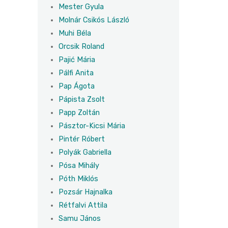
Mester Gyula
Molnár Csikós László
Muhi Béla
Orcsik Roland
Pajić Mária
Pálfi Anita
Pap Ágota
Pápista Zsolt
Papp Zoltán
Pásztor-Kicsi Mária
Pintér Róbert
Polyák Gabriella
Pósa Mihály
Póth Miklós
Pozsár Hajnalka
Rétfalvi Attila
Samu János