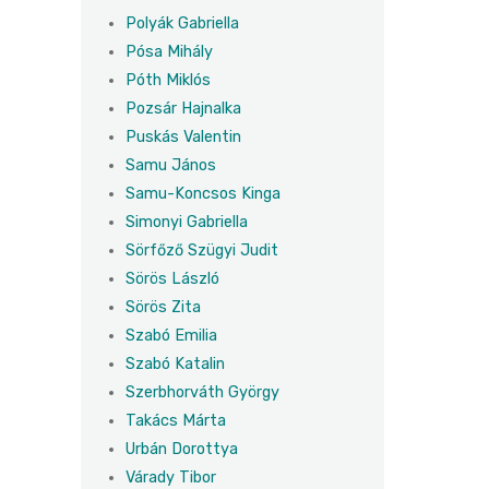
Polyák Gabriella
Pósa Mihály
Póth Miklós
Pozsár Hajnalka
Puskás Valentin
Samu János
Samu-Koncsos Kinga
Simonyi Gabriella
Sörfőző Szügyi Judit
Sörös László
Sörös Zita
Szabó Emilia
Szabó Katalin
Szerbhorváth György
Takács Márta
Urbán Dorottya
Várady Tibor