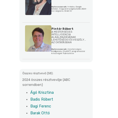
Kulcsszavak:
h-index, Google
Scholar, magyarországi kutatók 2024-
es rangsora, Orcid ID
Pintér Róbert
A MESTERSÉGES
INTELLIGENCIA
ALKALMAZÁSÁNAK
LEHETŐSÉGEI ÉS VESZÉLYEI
AZ OKTATÁSBAN
Kulcsszavak:
mesterséges
intelligencia, ChatGPT, programozási
készségek fejlesztése
Összes résztvevő (58):
2024 összes résztvevője (ABC
sorrendben)
Ágó Krisztina
Badis Róbert
Bagi Ferenc
Barak Ottó