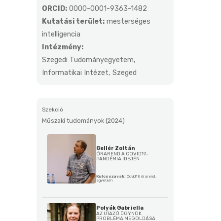
ORCID:
0000-0001-9363-1482
Kutatási terület:
mesterséges
intelligencia
Intézmény:
Szegedi Tudományegyetem,
Informatikai Intézet, Szeged
Szekció
Műszaki tudományok (2024)
Gellér Zoltán
ÓRAREND A COVID19-
PANDÉMIA IDEJÉN
Kulcsszavak:
Covid19, órarend,
egyetem
Polyák Gabriella
AZ UTAZÓ ÜGYNÖK
PROBLÉMA MEGOLDÁSA