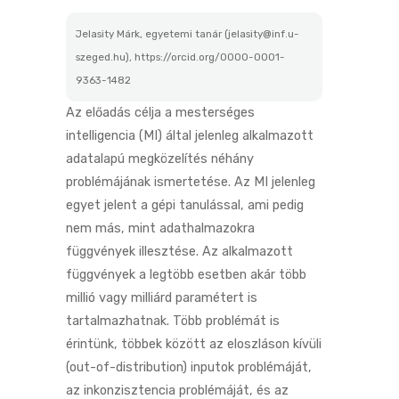
Jelasity Márk, egyetemi tanár (jelasity@inf.u-
szeged.hu), https://orcid.org/0000-0001-
9363-1482
Az előadás célja a mesterséges
intelligencia (MI) által jelenleg alkalmazott
adatalapú megközelítés néhány
problémájának ismertetése. Az MI jelenleg
egyet jelent a gépi tanulással, ami pedig
nem más, mint adathalmazokra
függvények illesztése. Az alkalmazott
függvények a legtöbb esetben akár több
millió vagy milliárd paramétert is
tartalmazhatnak. Több problémát is
érintünk, többek között az eloszláson kívüli
(out-of-distribution) inputok problémáját,
az inkonzisztencia problémáját, és az