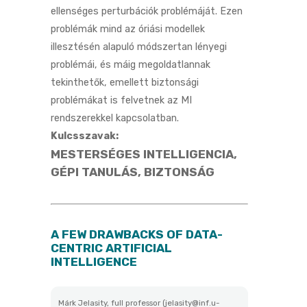
ellenséges perturbációk problémáját. Ezen
problémák mind az óriási modellek
illesztésén alapuló módszertan lényegi
problémái, és máig megoldatlannak
tekinthetők, emellett biztonsági
problémákat is felvetnek az MI
rendszerekkel kapcsolatban.
Kulcsszavak:
MESTERSÉGES INTELLIGENCIA,
GÉPI TANULÁS, BIZTONSÁG
A FEW DRAWBACKS OF DATA-
CENTRIC ARTIFICIAL
INTELLIGENCE
Márk Jelasity, full professor (jelasity@inf.u-