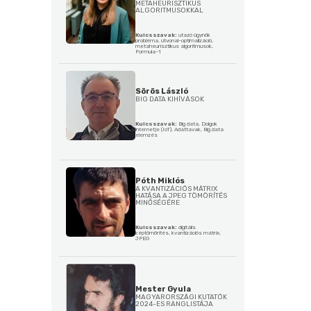
METAHEURISZTIKUS
ALGORITMUSOKKAL
Kulcsszavak:
utazó ügynök
probléma, útvonal-optimalizáció,
metaheurisztikus algoritmusok,
Formula-1
Sörös László
BIG DATA KIHÍVÁSOK
Kulcsszavak:
Big data, Dolgok
internetje (IoT), Adattavak, Big data
elemzés
Póth Miklós
A KVANTIZÁCIÓS MÁTRIX
HATÁSA A JPEG TÖMÖRÍTÉS
MINŐSÉGÉRE
Kulcsszavak:
digitális
képtömörítés, kvantizációs mátrix,
JPEG
Mester Gyula
MAGYARORSZÁGI KUTATÓK
2024-ES RANGLISTÁJA