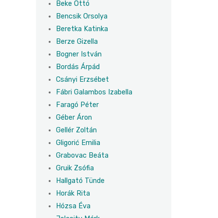
Beke Ottó
Bencsik Orsolya
Beretka Katinka
Berze Gizella
Bogner István
Bordás Árpád
Csányi Erzsébet
Fábri Galambos Izabella
Faragó Péter
Géber Áron
Gellér Zoltán
Gligorić Emilia
Grabovac Beáta
Gruik Zsófia
Hallgató Tünde
Horák Rita
Hózsa Éva