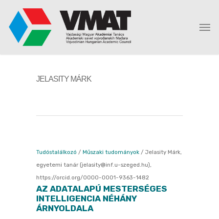
JELASITY MÁRK
Tudóstalálkozó
/
Műszaki tudományok
/
Jelasity Márk,
egyetemi tanár (jelasity@inf.u-szeged.hu),
https://orcid.org/0000-0001-9363-1482
AZ ADATALAPÚ MESTERSÉGES
INTELLIGENCIA NÉHÁNY
ÁRNYOLDALA