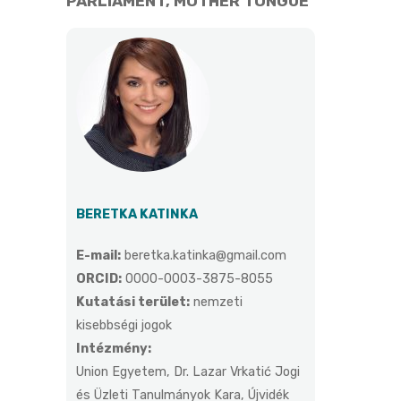
PARLIAMENT, MOTHER TONGUE
BERETKA KATINKA
E-mail:
beretka.katinka@gmail.com
ORCID:
0000-0003-3875-8055
Kutatási terület:
nemzeti
kisebbségi jogok
Intézmény:
Union Egyetem, Dr. Lazar Vrkatić Jogi
és Üzleti Tanulmányok Kara, Újvidék