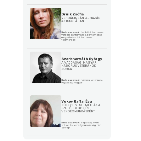
Gruik Zsófia
VERBÁLIS BÁNTALMAZÁS
AZ ISKOLÁBAN
Kulcsszavak:
iskolai bántalmazás,
verbális bántalmazás, bántalmazás
megelőzése, bántalmazás
felismerése
Szerbhorváth György
A VAJDASÁGI MAGYAR
HÁBORÚS VETERÁNOK
SORSA
Kulcsszavak:
háborús veteránok,
vajdasági, magyar
Vukov Raffai Éva
NŐI NYELVI STRATÉGIÁK A
SZÜLŐFÖLDÖN ÉS
VENDÉGMUNKÁSKÉNT
Kulcsszavak:
Vajdaság, nyelvi
erőforrás, vendégmunkásság, női
szerep