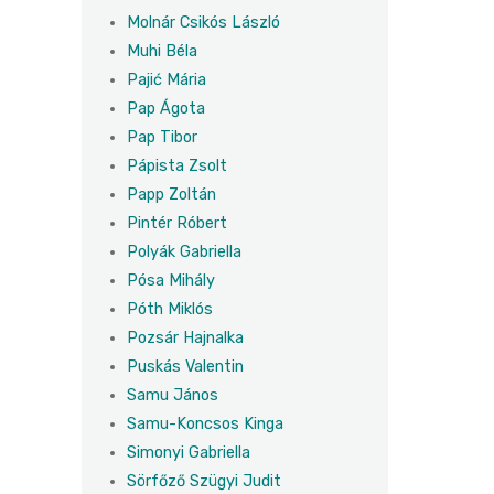
Molnár Csikós László
Muhi Béla
Pajić Mária
Pap Ágota
Pap Tibor
Pápista Zsolt
Papp Zoltán
Pintér Róbert
Polyák Gabriella
Pósa Mihály
Póth Miklós
Pozsár Hajnalka
Puskás Valentin
Samu János
Samu-Koncsos Kinga
Simonyi Gabriella
Sörfőző Szügyi Judit