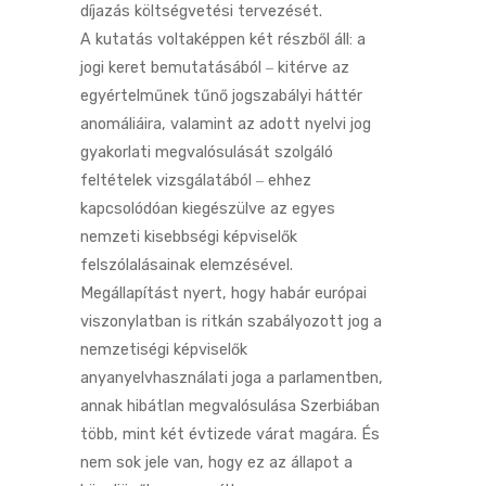
díjazás költségvetési tervezését.
A kutatás voltaképpen két részből áll: a
jogi keret bemutatásából ‒ kitérve az
egyértelműnek tűnő jogszabályi háttér
anomáliáira, valamint az adott nyelvi jog
gyakorlati megvalósulását szolgáló
feltételek vizsgálatából ‒ ehhez
kapcsolódóan kiegészülve az egyes
nemzeti kisebbségi képviselők
felszólalásainak elemzésével.
Megállapítást nyert, hogy habár európai
viszonylatban is ritkán szabályozott jog a
nemzetiségi képviselők
anyanyelvhasználati joga a parlamentben,
annak hibátlan megvalósulása Szerbiában
több, mint két évtizede várat magára. És
nem sok jele van, hogy ez az állapot a