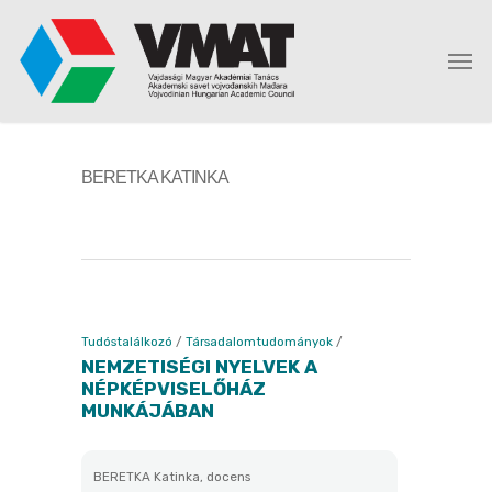
BERETKA KATINKA
Tudóstalálkozó
/
Társadalomtudományok
/
NEMZETISÉGI NYELVEK A
NÉPKÉPVISELŐHÁZ
MUNKÁJÁBAN
BERETKA Katinka, docens