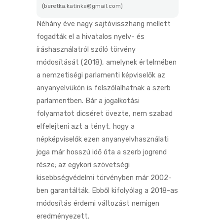
(beretka.katinka@gmail.com)
Néhány éve nagy sajtóvisszhang mellett
fogadták el a hivatalos nyelv- és
íráshasználatról szóló törvény
módosítását (2018), amelynek értelmében
a nemzetiségi parlamenti képviselők az
anyanyelvükön is felszólalhatnak a szerb
parlamentben. Bár a jogalkotási
folyamatot dicséret övezte, nem szabad
elfelejteni azt a tényt, hogy a
népképviselők ezen anyanyelvhasználati
joga már hosszú idő óta a szerb jogrend
része; az egykori szövetségi
kisebbségvédelmi törvényben már 2002-
ben garantálták. Ebből kifolyólag a 2018-as
módosítás érdemi változást nemigen
eredményezett.