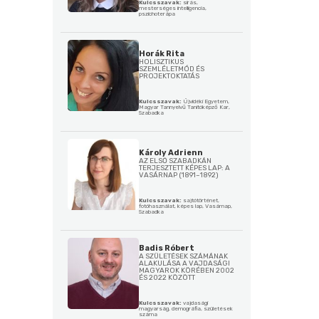
Kulcsszavak:
sírás,
mesterséges intelligencia,
pszichoterápa
Horák Rita
HOLISZTIKUS
SZEMLÉLETMÓD ÉS
PROJEKTOKTATÁS
Kulcsszavak:
Újvidéki Egyetem,
Magyar Tannyelvű Tanítóképző Kar,
Szabadka
Károly Adrienn
AZ ELSŐ SZABADKÁN
TERJESZTETT KÉPES LAP: A
VASÁRNAP (1891–1892)
Kulcsszavak:
sajtótörténet,
fotóhasználat, képes lap, Vasárnap,
Szabadka
Badis Róbert
A SZÜLETÉSEK SZÁMÁNAK
ALAKULÁSA A VAJDASÁGI
MAGYAROK KÖRÉBEN 2002
ÉS 2022 KÖZÖTT
Kulcsszavak:
vajdasági
magyarság, demográfia, születések
száma