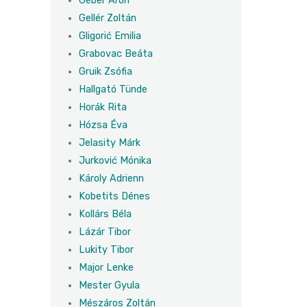
Géber Áron
Gellér Zoltán
Gligorić Emilia
Grabovac Beáta
Gruik Zsófia
Hallgató Tünde
Horák Rita
Hózsa Éva
Jelasity Márk
Jurković Mónika
Károly Adrienn
Kobetits Dénes
Kollárs Béla
Lázár Tibor
Lukity Tibor
Major Lenke
Mester Gyula
Mészáros Zoltán