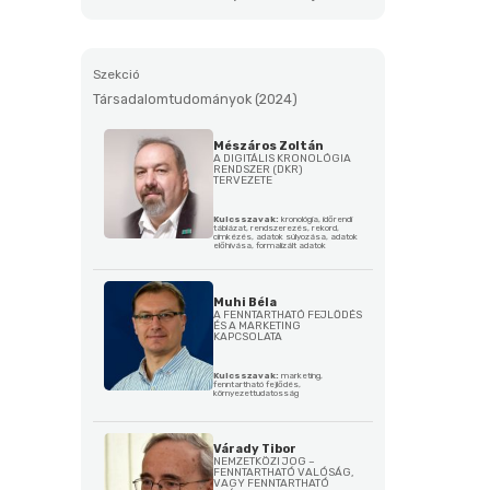
Szekció
Társadalomtudományok (2024)
Mészáros Zoltán
A DIGITÁLIS KRONOLÓGIA
RENDSZER (DKR)
TERVEZETE
Kulcsszavak:
kronológia, időrendi
táblázat, rendszerezés, rekord,
cimkézés, adatok súlyozása, adatok
előhívása, formalizált adatok
Muhi Béla
A FENNTARTHATÓ FEJLŐDÉS
ÉS A MARKETING
KAPCSOLATA
Kulcsszavak:
marketing,
fenntartható fejlődés,
környezettudatosság
Várady Tibor
NEMZETKÖZI JOG –
FENNTARTHATÓ VALÓSÁG,
VAGY FENNTARTHATÓ