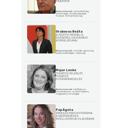
FRÁZISOK
Kulcsszavak:
nemzetközi jog,
emberi jogok, kisebbségi jogok,
frázisok, fenntarthatóság
Grabovac Beáta
A POZITÍV MENTÁLIS
EGÉSZSÉG VAJDASÁGI
KORRELÁTUMAI
Kulcsszavak:
mentális egészség,
pozitív pszichológia, Vajdaság
Major Lenke
TUDATOS JELENLÉT,
TUDATOS
GYERMEKNEVELÉS
Kulcsszavak:
mindfulness,
önszabályozás, érzelmi fejlődés,
megküzdési stratégiák
Pap Ágota
SÍRÁS ÉS PSZICHOTERÁPIA
A MESTERSÉGES
INTELLIGENCIA VILÁGÁBAN