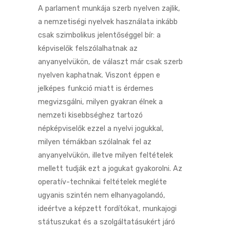
A parlament munkája szerb nyelven zajlik,
a nemzetiségi nyelvek használata inkább
csak szimbolikus jelentőséggel bír: a
képviselők felszólalhatnak az
anyanyelvükön, de választ már csak szerb
nyelven kaphatnak. Viszont éppen e
jelképes funkció miatt is érdemes
megvizsgálni, milyen gyakran élnek a
nemzeti kisebbséghez tartozó
népképviselők ezzel a nyelvi jogukkal,
milyen témákban szólalnak fel az
anyanyelvükön, illetve milyen feltételek
mellett tudják ezt a jogukat gyakorolni. Az
operatív-technikai feltételek megléte
ugyanis szintén nem elhanyagolandó,
ideértve a képzett fordítókat, munkajogi
státuszukat és a szolgáltatásukért járó