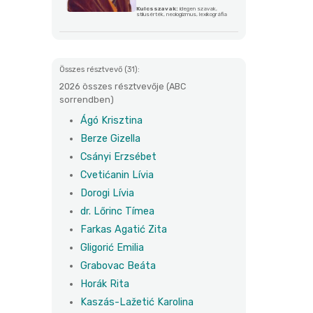
Kulcsszavak:
idegen szavak,
stílusérték, neologizmus, lexikográfia
Összes résztvevő (31):
2026 összes résztvevője (ABC
sorrendben)
Ágó Krisztina
Berze Gizella
Csányi Erzsébet
Cvetićanin Lívia
Dorogi Lívia
dr. Lőrinc Tímea
Farkas Agatić Zita
Gligorić Emilia
Grabovac Beáta
Horák Rita
Kaszás-Lažetić Karolina