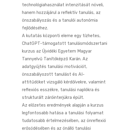
technológiahasználat intenzitását növeli,
hanem hozzájárul a reflektív tanulás, az
önszabályozás és a tanulói autonómia
fejlődéséhez.
A kutatás központi eleme egy tízhetes,
ChatGPT-támogatott tanulásmódszertani
kurzus az Újvidéki Egyetem Magyar
Tannyelvű Tanítóképző Karán. Az
adatgyűjtés tanulási motivációt,
önszabályozott tanulást és AI-
attitűdöket vizsgáló kérdőívekre, valamint
reflexiós esszékre, tanulási naplókra és
strukturált záróinterjúkra épült.
Az előzetes eredmények alapján a kurzus
legfontosabb hatása a tanulási folyamat
tudatosabb értelmezésében, az önreflexió
erősödésében és az önálló tanulási