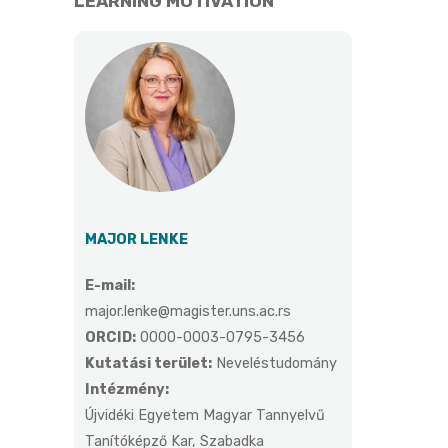
LEARNING MOTIVATION
MAJOR LENKE
E-mail:
major.lenke@magister.uns.ac.rs
ORCID:
0000-0003-0795-3456
Kutatási terület:
Neveléstudomány
Intézmény:
Újvidéki Egyetem Magyar Tannyelvű
Tanítóképző Kar, Szabadka