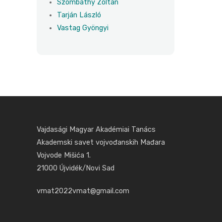
Szombathy Zoltán
Tarján László
Vastag Gyöngyi
Vajdasági Magyar Akadémiai Tanács
Akademski savet vojvođanskih Mađara
Vojvode Mišića 1.
21000 Újvidék/Novi Sad
vmat2022vmat@gmail.com