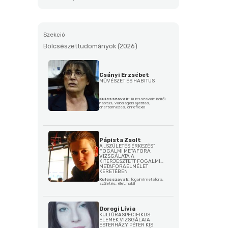
Szekció
Bölcsészettudományok (2026)
Csányi Erzsébet
MŰVÉSZET ÉS HABITUS
Kulcsszavak:
Kulcsszavak: költői
habitus, valóságelsajátítás,
önértelmezés, önreflexió
Pápista Zsolt
A „SZÜLETÉS ÉRKEZÉS“
FOGALMI METAFORA
VIZSGÁLATA A
KITERJESZTETT FOGALMI
METAFORAELMÉLET
KERETÉBEN
Kulcsszavak:
fogalmi metafora,
születés, élet, halál
Dorogi Lívia
KULTÚRASPECIFIKUS
ELEMEK VIZSGÁLATA
ESTERHÁZY PÉTER KIS