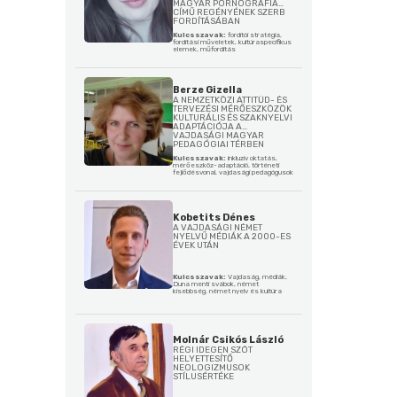
MAGYAR PORNOGRÁFIA
CÍMŰ REGÉNYÉNEK SZERB
FORDÍTÁSÁBAN
Kulcsszavak:
fordítói stratégia,
fordítási műveletek, kultúraspecifikus
elemek, műforditás
Berze Gizella
A NEMZETKÖZI ATTITŰD- ÉS
TERVEZÉSI MÉRŐESZKÖZÖK
KULTURÁLIS ÉS SZAKNYELVI
ADAPTÁCIÓJA A
VAJDASÁGI MAGYAR
PEDAGÓGIAI TÉRBEN
Kulcsszavak:
inkluzív oktatás,
mérőeszköz-adaptáció, történeti
fejlődésvonal, vajdasági pedagógusok
Kobetits Dénes
A VAJDASÁGI NÉMET
NYELVŰ MÉDIÁK A 2000-ES
ÉVEK UTÁN
Kulcsszavak:
Vajdaság, médiák,
Duna menti svábok, német
kisebbség, német nyelv és kultúra
Molnár Csikós László
RÉGI IDEGEN SZÓT
HELYETTESÍTŐ
NEOLOGIZMUSOK
STÍLUSÉRTÉKE