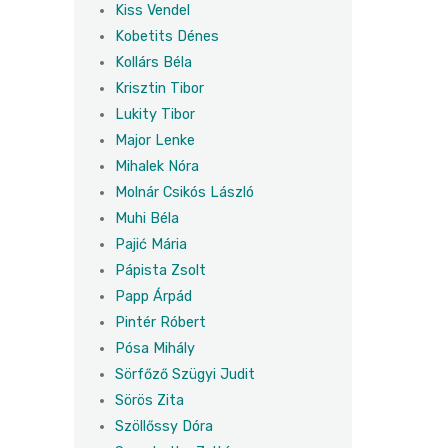
Kiss Vendel
Kobetits Dénes
Kollárs Béla
Krisztin Tibor
Lukity Tibor
Major Lenke
Mihalek Nóra
Molnár Csikós László
Muhi Béla
Pajić Mária
Pápista Zsolt
Papp Árpád
Pintér Róbert
Pósa Mihály
Sörfőző Szügyi Judit
Sörös Zita
Szöllőssy Dóra