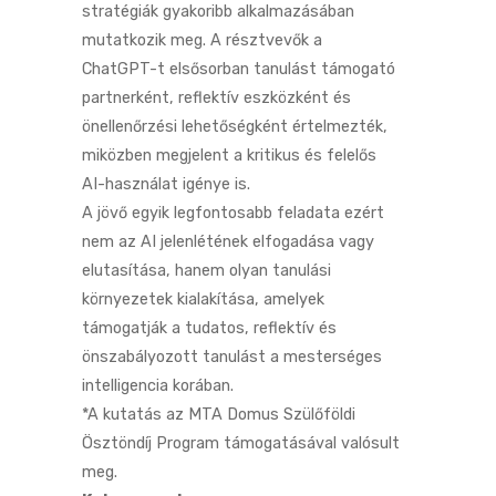
stratégiák gyakoribb alkalmazásában
mutatkozik meg. A résztvevők a
ChatGPT-t elsősorban tanulást támogató
partnerként, reflektív eszközként és
önellenőrzési lehetőségként értelmezték,
miközben megjelent a kritikus és felelős
AI-használat igénye is.
A jövő egyik legfontosabb feladata ezért
nem az AI jelenlétének elfogadása vagy
elutasítása, hanem olyan tanulási
környezetek kialakítása, amelyek
támogatják a tudatos, reflektív és
önszabályozott tanulást a mesterséges
intelligencia korában.
*A kutatás az MTA Domus Szülőföldi
Ösztöndíj Program támogatásával valósult
meg.