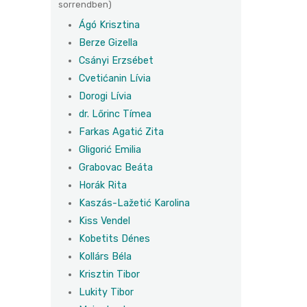
sorrendben)
Ágó Krisztina
Berze Gizella
Csányi Erzsébet
Cvetićanin Lívia
Dorogi Lívia
dr. Lőrinc Tímea
Farkas Agatić Zita
Gligorić Emilia
Grabovac Beáta
Horák Rita
Kaszás-Lažetić Karolina
Kiss Vendel
Kobetits Dénes
Kollárs Béla
Krisztin Tibor
Lukity Tibor