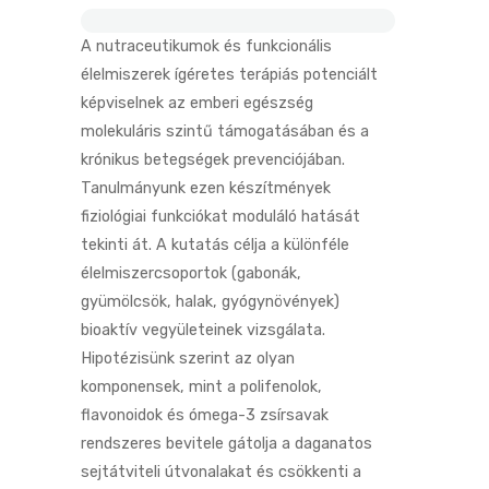
A nutraceutikumok és funkcionális
élelmiszerek ígéretes terápiás potenciált
képviselnek az emberi egészség
molekuláris szintű támogatásában és a
krónikus betegségek prevenciójában.
Tanulmányunk ezen készítmények
fiziológiai funkciókat moduláló hatását
tekinti át. A kutatás célja a különféle
élelmiszercsoportok (gabonák,
gyümölcsök, halak, gyógynövények)
bioaktív vegyületeinek vizsgálata.
Hipotézisünk szerint az olyan
komponensek, mint a polifenolok,
flavonoidok és ómega-3 zsírsavak
rendszeres bevitele gátolja a daganatos
sejtátviteli útvonalakat és csökkenti a