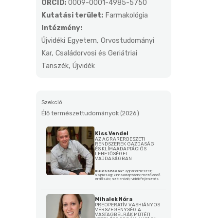
ORCID:
0009-0001-4985-5750
Kutatási terület:
Farmakológia
Intézmény:
Újvidéki Egyetem, Orvostudományi
Kar, Családorvosi és Geriátriai
Tanszék, Újvidék
Szekció
Élő természettudományok (2026)
Kiss Vendel
AZ AGRÁRERDÉSZETI
RENDSZEREK GAZDASÁGI
ÉS KLÍMAADAPTÁCIÓS
LEHETŐSÉGEI
VAJDASÁGBAN
Kulcsszavak:
agrárerdészet;
Vajdaság; klímaadaptáció; mezővédő
erdősáv; szélerózió; vidékfejlesztés
Mihalek Nóra
PREOPERATÍV VASHIÁNYOS
VÉRSZEGÉNYSÉG A
VASTAGBÉLRÁK MŰTÉTI