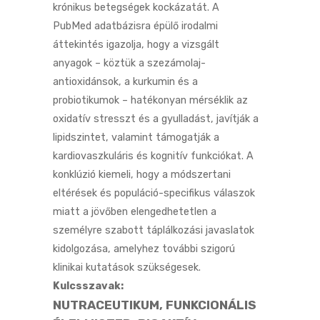
krónikus betegségek kockázatát. A
PubMed adatbázisra épülő irodalmi
áttekintés igazolja, hogy a vizsgált
anyagok – köztük a szezámolaj-
antioxidánsok, a kurkumin és a
probiotikumok – hatékonyan mérséklik az
oxidatív stresszt és a gyulladást, javítják a
lipidszintet, valamint támogatják a
kardiovaszkuláris és kognitív funkciókat. A
konklúzió kiemeli, hogy a módszertani
eltérések és populáció-specifikus válaszok
miatt a jövőben elengedhetetlen a
személyre szabott táplálkozási javaslatok
kidolgozása, amelyhez további szigorú
klinikai kutatások szükségesek.
Kulcsszavak:
NUTRACEUTIKUM, FUNKCIONÁLIS