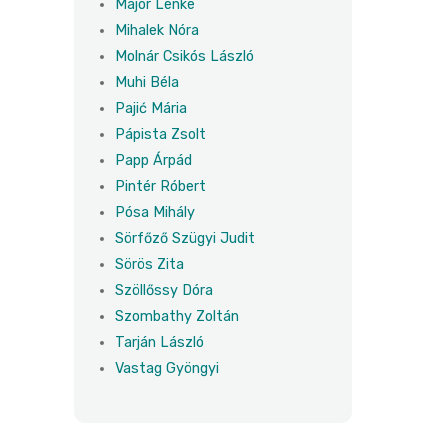
Major Lenke
Mihalek Nóra
Molnár Csikós László
Muhi Béla
Pajić Mária
Pápista Zsolt
Papp Árpád
Pintér Róbert
Pósa Mihály
Sörfőző Szügyi Judit
Sörös Zita
Szöllőssy Dóra
Szombathy Zoltán
Tarján László
Vastag Gyöngyi