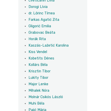
Cvetićanin Lívia
Dorogi Lívia
dr. Lőrinc Tímea
Farkas Agatić Zita
Gligorić Emilia
Grabovac Beáta
Horák Rita
Kaszás-Lažetić Karolina
Kiss Vendel
Kobetits Dénes
Kollárs Béla
Krisztin Tibor
Lukity Tibor
Major Lenke
Mihalek Nóra
Molnár Csikós László
Muhi Béla
Pajić Mária