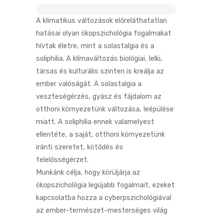
A klimatikus változások előreláthatatlan
hatásai olyan ökopszichológia fogalmakat
hívtak életre, mint a solastalgia és a
soliphilia. A klímaváltozás biológiai, lelki,
társas és kulturális szinten is kreálja az
ember valóságát. A solastalgia a
veszteségérzés, gyász és fájdalom az
otthoni környezetünk változása, leépülése
miatt. A soliphilia ennek valamelyest
ellentéte, a saját, otthoni környezetünk
iránti szeretet, kötődés és
felelősségérzet.
Munkánk célja, hogy körüljárja az
ökopszichológia legújabb fogalmait, ezeket
kapcsolatba hozza a cyberpszichológiával
az ember-természet-mesterséges világ