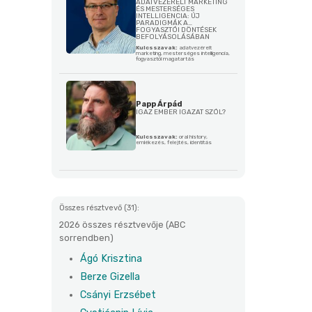
ADATVEZÉRELT MARKETING
ÉS MESTERSÉGES
INTELLIGENCIA: ÚJ
PARADIGMÁK A
FOGYASZTÓI DÖNTÉSEK
BEFOLYÁSOLÁSÁBAN
Kulcsszavak:
adatvezérelt
marketing, mesterséges intelligencia,
fogyasztói magatartás
Papp Árpád
IGAZ EMBER IGAZAT SZÓL?
Kulcsszavak:
oral history,
emlékezés, felejtés, identitás
Összes résztvevő (31):
2026 összes résztvevője (ABC
sorrendben)
Ágó Krisztina
Berze Gizella
Csányi Erzsébet