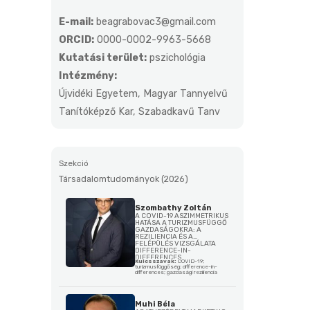
E-mail:
beagrabovac3@gmail.com
ORCID:
0000-0002-9963-5668
Kutatási terület:
pszichológia
Intézmény:
Újvidéki Egyetem, Magyar Tannyelvű
Tanítóképző Kar, Szabadkavű Tanv
Szekció
Társadalomtudományok (2026)
Szombathy Zoltán
A COVID-19 ASZIMMETRIKUS
HATÁSA A TURIZMUSFÜGGŐ
GAZDASÁGOKRA: A
REZILIENCIA ÉS A
FELÉPÜLÉS VIZSGÁLATA
DIFFERENCE-IN-
DIFFERENCES
Kulcsszavak:
COVID-19;
MEGKÖZELÍTÉSSEL
turizmusfüggőség; difference-in-
differences; gazdasági reziliencia
Muhi Béla