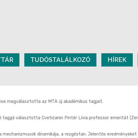
TTÁR
TUDÓSTALÁLKOZÓ
HÍREK
se megválasztotta az MTA új akadémikus tagjait.
taggá választotta Cvetićanin Pintér Lívia professor emeritát (Zen
a mechanizmusok dinamikája, a rezgéstan. Jelentős eredményeket é