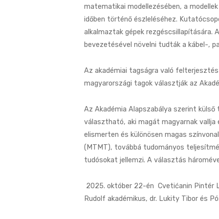
matematikai modellezésében, a modellek 
időben történő észleléséhez. Kutatócsopo
alkalmaztak gépek rezgéscsillapítására. 
bevezetésével növelni tudták a kábel-, pa
Az akadémiai tagságra való felterjeszté
magyarországi tagok választják az Akadé
Az Akadémia Alapszabálya szerint külső 
választható, aki magát magyarnak vallja
elismerten és különösen magas színvonalo
(MTMT), továbbá tudományos teljesítmény
tudósokat jellemzi. A választás hároméve
2025. október 22-én Cvetićanin Pintér L
Rudolf akadémikus, dr. Lukity Tibor és Pó