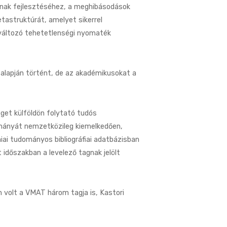
ának fejlesztéséhez, a meghibásodások
tastruktúrát, amelyet sikerrel
 változó tehetetlenségi nyomaték
alapján történt, de az akadémikusokat a
get külföldön folytató tudós
ományát nemzetközileg kiemelkedően,
ai tudományos bibliográfiai adatbázisban
dőszakban a levelező tagnak jelölt
 volt a VMAT három tagja is, Kastori