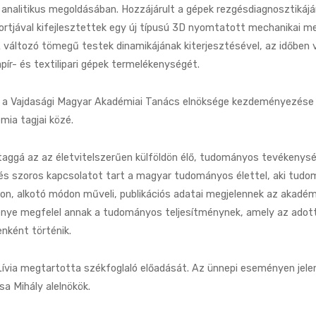
analitikus megoldásában. Hozzájárult a gépek rezgésdiagnosztikáj
rtjával kifejlesztettek egy új típusú 3D nyomtatott mechanikai me
A változó tömegű testek dinamikájának kiterjesztésével, az időben
pír- és textilipari gépek termelékenységét.
s a Vajdasági Magyar Akadémiai Tanács elnöksége kezdeményezése 
mia tagjai közé.
taggá az az életvitelszerűen külföldön élő, tudományos tevékenysé
 és szoros kapcsolatot tart a magyar tudományos élettel, aki tud
n, alkotó módon műveli, publikációs adatai megjelennek az akadémi
e megfelel annak a tudományos teljesítménynek, amely az adott i
nként történik.
ívia megtartotta székfoglaló előadását. Az ünnepi eseményen jelen
sa Mihály alelnökök.