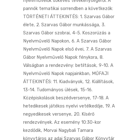
nyelvművelők sokéves tevékenységéről. A
pannók tematikai sorrendben a következők:
TÖRTÉNETI ÁTTEKINTÉS: 1. Szarvas Gábor
élete, 2. Szarvas Gábor munkássága, 3.
Szarvas Gábor szobrai, 4-5. Koszorúzás a
Nyelvművelő Napokon, 6. A Szarvas Gábor
Nyelvművelő Napok első évei, 7. A Szarvas
Gábor Nyelvművelő Napok fénykora, 8.
Válságban a rendezvény: betiltások, 9-10. A
Nyelvművelő Napok napjainkban, MŰFAJI
ÁTTEKINTÉS: 11. Kiadványok, 12. Kiállítások,
13-14. Tudományos ülések, 15-16.
Középiskolások beszédversenye, 17-18. A
hetedikesek játékos nyelvi vetélkedője, 19. A
negyedikesek versenye, 20. Kísérő
rendezvények. Az esemény 10:30-kor
kezdődik, Morvai Nagybali Tamara
könyvtáros az adai Szarvas Gábor Könyvtár