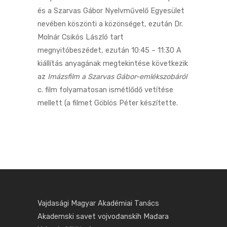
és a Szarvas Gábor Nyelvművelő Egyesület
nevében köszönti a közönséget, ezután Dr.
Molnár Csikós László tart
megnyitóbeszédet, ezután 10:45 – 11:30 A
kiállítás anyagának megtekintése következik
az
Imázsfilm a Szarvas Gábor-emlékszobáról
c. film folyamatosan ismétlődő vetítése
mellett (a filmet Göblös Péter készítette.
Vajdasági Magyar Akadémiai Tanács
Akademski savet vojvođanskih Mađara