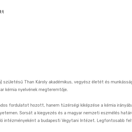
tt
bia) születésű Than Károly akadémikus, vegyész életét és munkássá
ar kémia nyelvének megteremtője.
os fordulatot hozott, hanem tüzérségi kiképzése a kémia irányáb
gyetemen. Sorsát a kiegyezés és a magyar nemzeti eszmélés határo
dó intézményeként a budapesti Vegytani Intézet. Legfontosabb fe