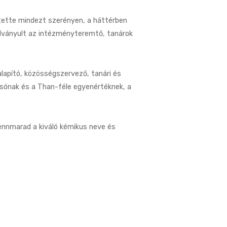
tette mindezt szerényen, a háttérben
alványult az intézményteremtő, tanárok
alapító, közösségszervező, tanári és
-sónak és a Than-féle egyenértéknek, a
ennmarad a kiváló kémikus neve és