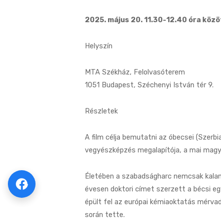
2025. május 20. 11.30-12.40 óra közö
Helyszín
MTA Székház, Felolvasóterem
1051 Budapest, Széchenyi István tér 9.
Részletek
A film célja bemutatni az óbecsei (Szer
vegyészképzés megalapítója, a mai magy
Életében a szabadságharc nemcsak kaland
évesen doktori címet szerzett a bécsi e
épült fel az európai kémiaoktatás mérva
során tette.