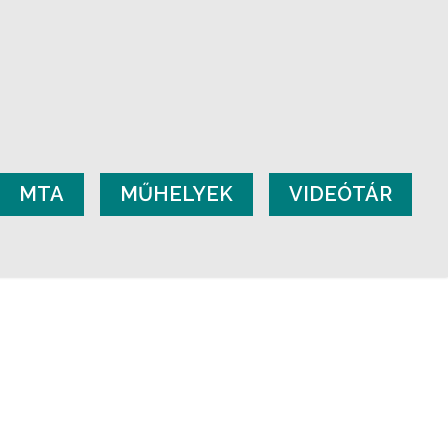
MTA
MŰHELYEK
VIDEÓTÁR