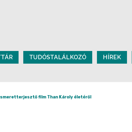
TTÁR
TUDÓSTALÁLKOZÓ
HÍREK
meretterjesztő film Than Károly életéről