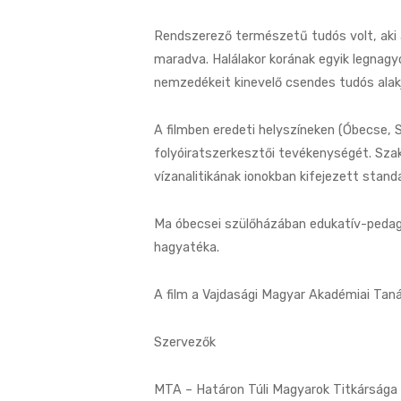
Rendszerező természetű tudós volt, aki
maradva. Halálakor korának egyik legnag
nemzedékeit kinevelő csendes tudós alak
A filmben eredeti helyszíneken (Óbecse, 
folyóiratszerkesztői tevékenységét. Sza
vízanalitikának ionokban kifejezett stand
Ma óbecsei szülőházában edukatív-pedag
hagyatéka.
A film a Vajdasági Magyar Akadémiai Tan
Szervezők
MTA – Határon Túli Magyarok Titkársága