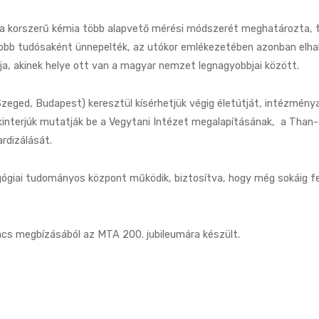
 a korszerű kémia több alapvető mérési módszerét meghatározta, 
yobb tudósaként ünnepelték, az utókor emlékezetében azonban elh
ja, akinek helye ott van a magyar nemzet legnagyobbjai között.
Szeged, Budapest) keresztül kísérhetjük végig életútját, intézmény
kinterjúk mutatják be a Vegytani Intézet megalapításának, a Than
ardizálását.
ógiai tudományos központ működik, biztosítva, hogy még sokáig f
ács megbízásából az MTA 200. jubileumára készült.