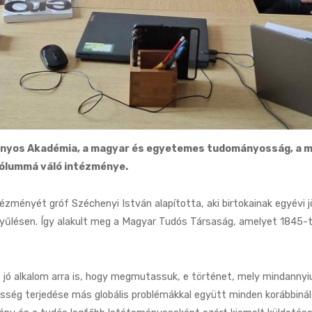
nyos Akadémia, a magyar és egyetemes tudományosság, a 
bólummá váló intézménye.
ményét gróf Széchenyi István alapította, aki birtokainak egyévi jö
yűlésen. Így alakult meg a Magyar Tudós Társaság, amelyet 1845-
e jó alkalom arra is, hogy megmutassuk, e történet, mely mindanny
ség terjedése más globális problémákkal együtt minden korábbinál 