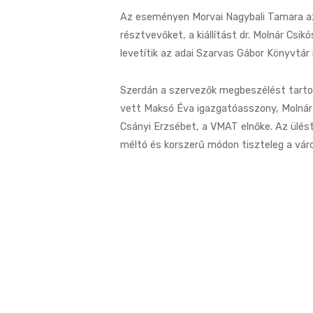
Az eseményen Morvai Nagybali Tamara az
résztvevőket, a kiállítást dr. Molnár Csi
levetítik az adai Szarvas Gábor Könyvtár
Szerdán a szervezők megbeszélést tartot
vett Maksó Éva igazgatóasszony, Molnár
Csányi Erzsébet, a VMAT elnőke. Az ülés
méltó és korszerű módon tiszteleg a vár