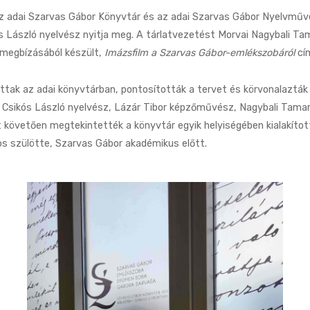
 adai Szarvas Gábor Könyvtár és az adai Szarvas Gábor Nyelvműve
kós László nyelvész nyitja meg. A tárlatvezetést Morvai Nagybali Tam
 megbízásából készült,
Imázsfilm a Szarvas Gábor-emlékszobáról
cím
tak az adai könyvtárban, pontosították a tervet és körvonalazták
 Csikós László nyelvész, Lázár Tibor képzőművész, Nagybali Tamar
t követően megtekintették a könyvtár egyik helyiségében kialakít
os szülötte, Szarvas Gábor akadémikus előtt.