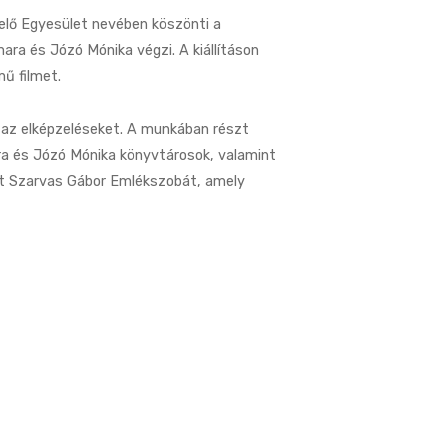
lő Egyesület nevében köszönti a
ara és Józó Mónika végzi. A kiállításon
ű filmet.
 az elképzeléseket. A munkában részt
a és Józó Mónika könyvtárosok, valamint
ott Szarvas Gábor Emlékszobát, amely