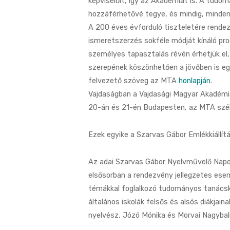
képviselőit, így az Akadémiát is. A tud
hozzáférhetővé tegye, és mindig, minden 
A 200 éves évforduló tiszteletére rende
ismeretszerzés sokféle módját kínáló pr
személyes tapasztalás révén érhetjük el
szerepének köszönhetően a jövőben is eg
felvezető szöveg az MTA
honlapján
.
Vajdaságban a Vajdasági Magyar Akadémi
20-án és 21-én Budapesten, az MTA szé
Ezek egyike a Szarvas Gábor Emlékkiállít
Az adai Szarvas Gábor Nyelvművelő Napok
elsősorban a rendezvény jellegzetes ese
témákkal foglalkozó tudományos tanácsk
általános iskolák felsős és alsós diákjaina
nyelvész, Józó Mónika és Morvai Nagybal