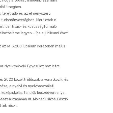
e, hogy a tudást mindenki számára
ációtömegben.
k teret adó és az élményszerű
 a tudományossághoz. Mert csak e
int identitás- és közösségformáló
otóeleme legyen – írja a jubileumi évet
et az MTA200 jubileum keretében május
or Nyelvművelő Egyesület hoz létre.
s 2020 közötti időszakra vonatkozik, és
sa, a nyelvi és nyelvhasználati
 középiskolás tanulók beszédversenye,
 összeállításában dr. Molnár Csikós László
tek részt.