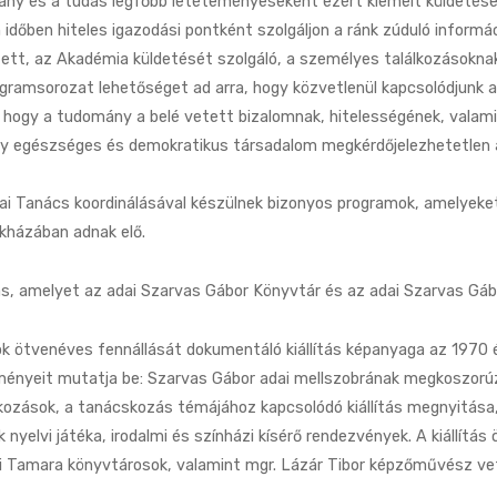
omány és a tudás legfőbb letéteményeseként ezért kiemelt küldetés
időben hiteles igazodási pontként szolgáljon a ránk zúduló inform
zett, az Akadémia küldetését szolgáló, a személyes találkozásokna
ogramsorozat lehetőséget ad arra, hogy közvetlenül kapcsolódjunk
, hogy a tudomány a belé vetett bizalomnak, hitelességének, valam
y egészséges és demokratikus társadalom megkérdőjelezhetetlen alk
ai Tanács koordinálásával készülnek bizonyos programok, amelyek
kházában adnak elő.
ás, amelyet az adai Szarvas Gábor Könyvtár és az adai Szarvas Gáb
 ötvenéves fennállását dokumentáló kiállítás képanyaga az 1970 é
ményeit mutatja be: Szarvas Gábor adai mellszobrának megkoszorúzá
ozások, a tanácskozás témájához kapcsolódó kiállítás megnyitása,
k nyelvi játéka, irodalmi és színházi kísérő rendezvények. A kiállítás
i Tamara könyvtárosok, valamint mgr. Lázár Tibor képzőművész vet