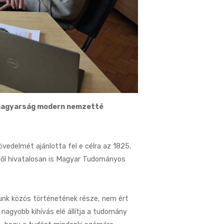
magyarság modern nemzetté
vedelmét ajánlotta fel e célra az 1825.
től hivatalosan is Magyar Tudományos
iunk közös történetének része, nem ért
nagyobb kihívás elé állítja a tudomány