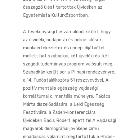
összegző ülést tartottak Újvidéken az
Egyetemista Kultúrközpontban.
A tevékenységi beszámolóból kitűnt, hogy
az újvidéki, budapesti és online ülések,
munkaértekezletek és ünnepi díjátvétel
mellett hat szabadkai, két újvidéki és két
szegedi tudományos program valósult meg.
Szabadkán került sor a PI napi rendezvényre,
a 14. Tudóstalálkozóra 51 résztvevővel, A
pozitív mentális egészség vajdasági
korrelátumai c. mentális műhelyre, Takács
Márta díszelőadására, a Lelki Egészség
Fesztiválra, a Zadeh-konferenciára.
Újvidéken Badis Róbert lépett fel A vajdasági
magyarok demográfiai jövőképe című
előadással, valamint megtartottuk a Philos-