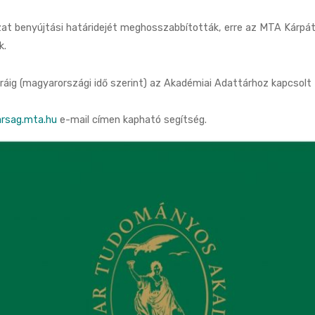
t benyújtási határidejét meghosszabbították, erre az MTA Kárpá
k.
ráig (magyarországi idő szerint) az Akadémiai Adattárhoz kapcsol
rsag.mta.hu
e-mail címen kapható segítség.