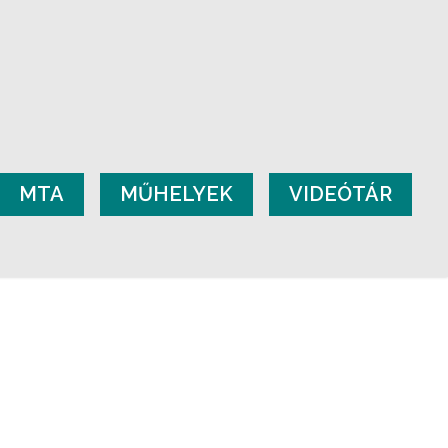
MTA
MŰHELYEK
VIDEÓTÁR