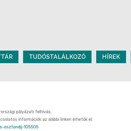
TTÁR
TUDÓSTALÁLKOZÓ
HÍREK
rszági pályázati felhívás.
csolatos információk az alábbi linken érhetők el:
s-osztondij-105505