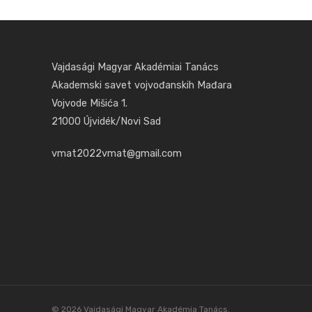
Vajdasági Magyar Akadémiai Tanács
Akademski savet vojvođanskih Mađara
Vojvode Mišića 1.
21000 Újvidék/Novi Sad
vmat2022vmat@gmail.com
© 2026 Vajdasági Magyar Akadémia Tanács.