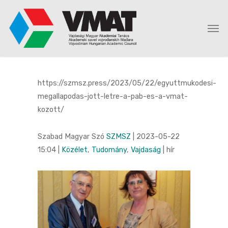
https://szmsz.press/2023/05/22/egyuttmukodesi-
megallapodas-jott-letre-a-pab-es-a-vmat-
kozott/
Szabad Magyar Szó
SZMSZ
|
2023-05-22
15:04
|
Közélet
,
Tudomány
,
Vajdaság
| hír