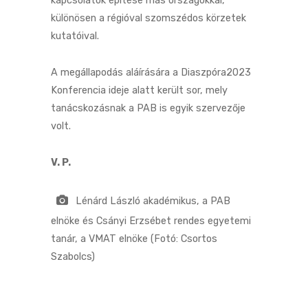
kapcsolatok építése más országokkal,
különösen a régióval szomszédos körzetek
kutatóival.
A megállapodás aláírására a Diaszpóra2023
Konferencia ideje alatt került sor, mely
tanácskozásnak a PAB is egyik szervezője
volt.
V. P.
Lénárd László akadémikus, a PAB
elnöke és Csányi Erzsébet rendes egyetemi
tanár, a VMAT elnöke (Fotó: Csortos
Szabolcs)