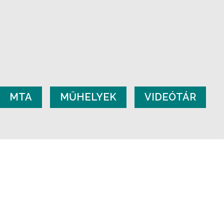
MTA
MŰHELYEK
VIDEÓTÁR